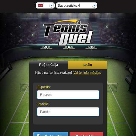
Starptautisks 4
Reģistrācija
Ienākt
Kļūsti par tenisa zvaigzni!
Vairāk informācijas
E-pasts:
Parole: