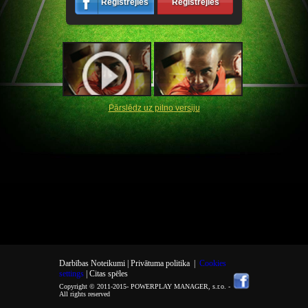
Reģistrējies
Reģistrējies
Pārslēdz uz pilno versiju
Darbības Noteikumi |
Privātuma politika
|
Cookies
settings
| Citas spēles
Copyright © 2011-2015-
POWERPLAY MANAGER, s.r.o.
-
All rights reserved