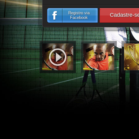
Registro via
Cadastre-s
Facebook