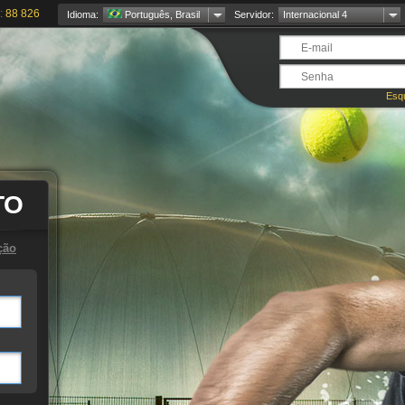
:
88 826
Idioma:
Português, Brasil
Servidor:
Internacional 4
Esq
TO
ção