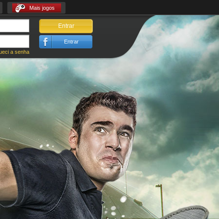
Mais jogos
Entrar
Entrar
ueci a senha