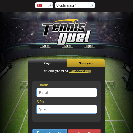
Uluslararası 4
Kayıt
Giriş yap
Bir tenis yıldızı ol!
Daha fazla bilgi
E-mail:
Şifre: