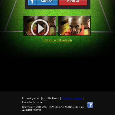
Kayıt Ol
Kayıt Ol
Switch to full version
Hizmet Şartları |
Gizlilik ilkesi
|
Cookies settings
|
Daha fazla oyun
Copyright © 2011-2015-
POWERPLAY MANAGER, s.r.o.
-
All rights reserved