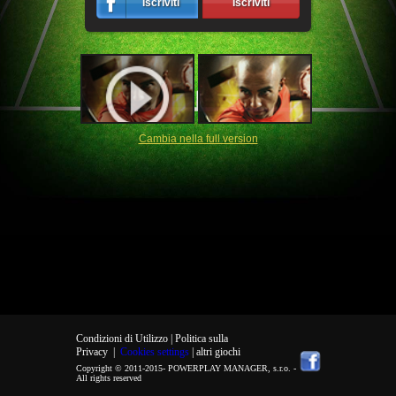
Iscriviti
Iscriviti
Cambia nella full version
Condizioni di Utilizzo |
Politica sulla
Privacy
|
Cookies settings
| altri giochi
Copyright © 2011-2015-
POWERPLAY MANAGER, s.r.o.
-
All rights reserved