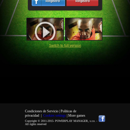
Registro
Registro
Switch to full version
Condiciones de Servicio |
Políticas de
privacidad
|
Cookies settings
| More games
Copyright © 2011-2015-
POWERPLAY MANAGER, s.r.o.
-
All rights reserved