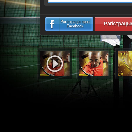
Рэгістрація праз
Рэгістрацы
Facebook