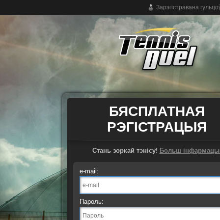
Зарэгістравана гульцо
Бясплатная анлайн-гульня ў тэніс
БЯСПЛАТНАЯ
РЭГІСТРАЦЫЯ
Стань зоркай тэнісу!
Больш інфармацы
e-mail:
Пароль: