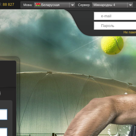
ў:
88 827
Мова:
Беларуская
Сервер:
Міжнародны 4
Не пам
і