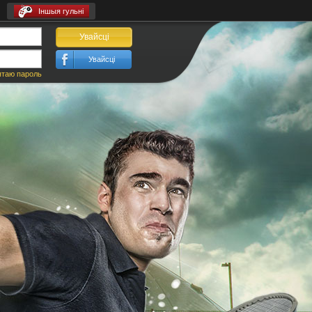
Іншыя гульні
Увайсці
Увайсці
ятаю пароль