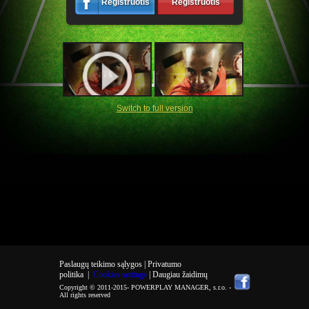
Registruotis
Registruotis
Switch to full version
Paslaugų teikimo sąlygos |
Privatumo
politika
|
Cookies settings
| Daugiau žaidimų
Copyright © 2011-2015-
POWERPLAY MANAGER, s.r.o.
-
All rights reserved