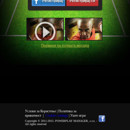
Регистрирај
Регистрирај се
се
Премини на полната верзија
Услови за Користење |
Политика за
приватност
|
Cookies settings
| Уште игри
Copyright © 2011-2015-
POWERPLAY MANAGER, s.r.o.
-
All rights reserved