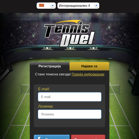
Интернационален 4
Регистрација
Најави се
Стани тениска ѕвезда!
Повеќе информации
E-mail:
Лозинка: