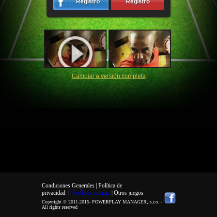
Registro
Registro
Cambiar a versión completa
Condiciones Generales |
Política de
privacidad
|
Cookies settings
| Otros juegos
Copyright © 2011-2015-
POWERPLAY MANAGER, s.r.o.
-
All rights reserved