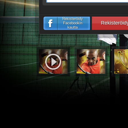
Rekisteröidy
Rekisteröid
Facebookin
kautta