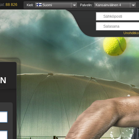
jat:
88 826
Kieli:
Suomi
Palvelin:
Kansainvälinen 4
Unohditko
EN