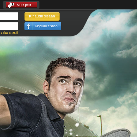
Muut pelit
Kirjaudu sisään
Kirjaudu sisään
 salasanasi?