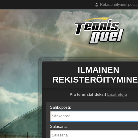
Rekisteröityneet pelaa
Ilmainen tennispeli netissä
ILMAINEN
REKISTERÖITYMIN
Ala tennistähdeksi!
Lisätietoja
Sähköposti:
Salasana: