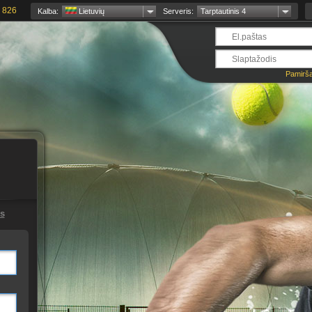
 826
Kalba:
Lietuvių
Serveris:
Tarptautinis 4
Pamirša
s