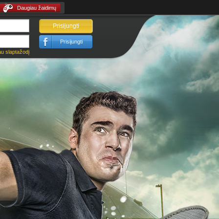
Daugiau žaidimų
Prisijungti
Prisijungti
u slaptažodį