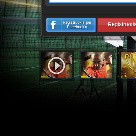
Registruokis per
Registruoti
Facebook'ą