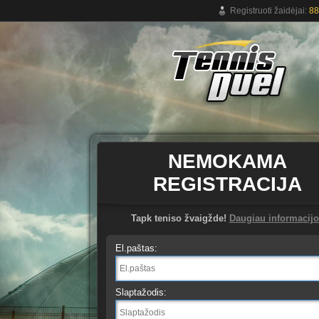
Registruoti žaidėjai:
88
Nemokamas teniso žaidimas tinkle
NEMOKAMA
REGISTRACIJA
Tapk teniso žvaigžde!
Daugiau informacijo
El.paštas:
Slaptažodis: