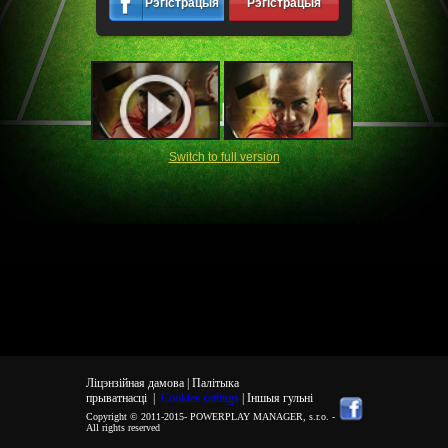
Рэгістрацыя
Рэгістрацыя
Switch to full version
Ліцэнзійная дамова |
Палітыка
прыватнасці
|
Cookies settings
| Іншыя гульні
Copyright © 2011-2015-
POWERPLAY MANAGER, s.r.o.
-
All rights reserved