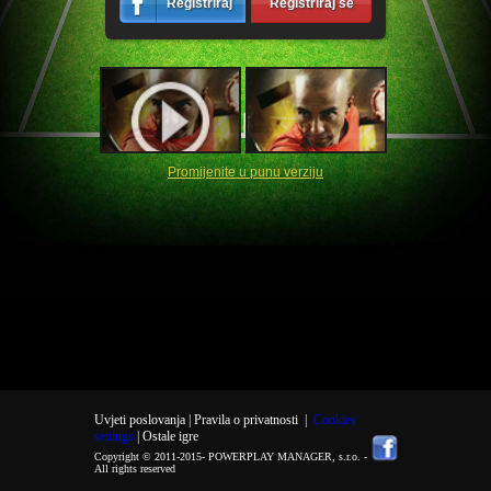
Registriraj
Registriraj se
se
Promijenite u punu verziju
Uvjeti poslovanja |
Pravila o privatnosti
|
Cookies
settings
| Ostale igre
Copyright © 2011-2015-
POWERPLAY MANAGER, s.r.o.
-
All rights reserved