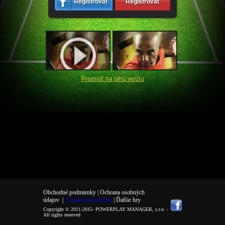
Registrovať
Registrovať
Prepnúť na plnú verziu
Obchodné podmienky |
Ochrana osobných
údajov
|
Nastavenia cookies
| Ďalšie hry
Copyright © 2011-2015-
POWERPLAY MANAGER, s.r.o.
-
All rights reserved