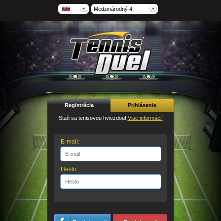
Medzinárodný 4
Registrácia
Prihlásenie
Staň sa tenisovou hviezdou!
Viac informácií
E-mail:
Heslo: