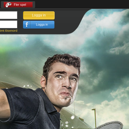
Fler spel
Logga in
Logga in
ömt lösenord