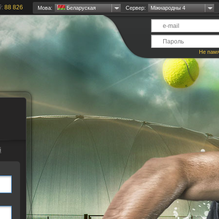
ў:
88 826
Мова:
Беларуская
Сервер:
Міжнародны 4
Не пам
і