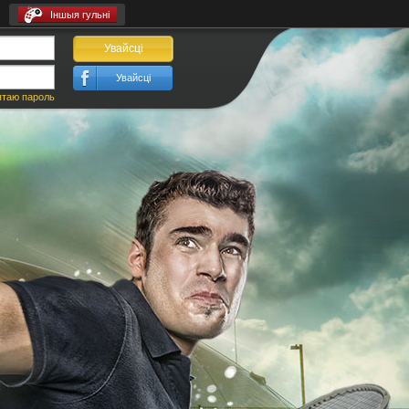
Іншыя гульні
Увайсці
Увайсці
ятаю пароль