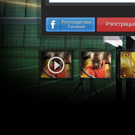
Рэгістрація праз
Рэгістрацы
Facebook