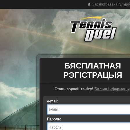
Зарэгістравана гульцо
Бясплатная анлайн-гульня ў тэніс
БЯСПЛАТНАЯ
РЭГІСТРАЦЫЯ
Стань зоркай тэнісу!
Больш інфармацы
e-mail:
Пароль: