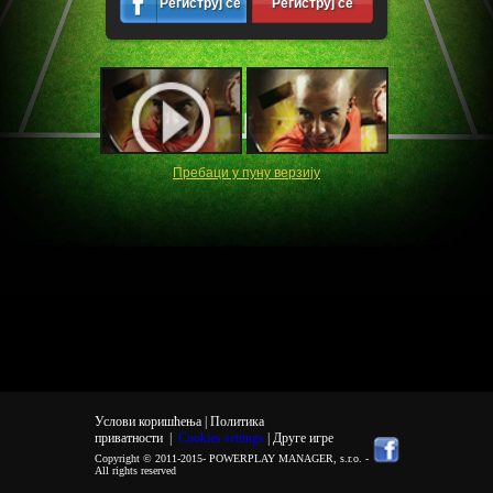
Региструј се
Региструј се
Пребаци у пуну верзију
Услови коришћења |
Политика
приватности
|
Cookies settings
| Друге игре
Copyright © 2011-2015-
POWERPLAY MANAGER, s.r.o.
-
All rights reserved