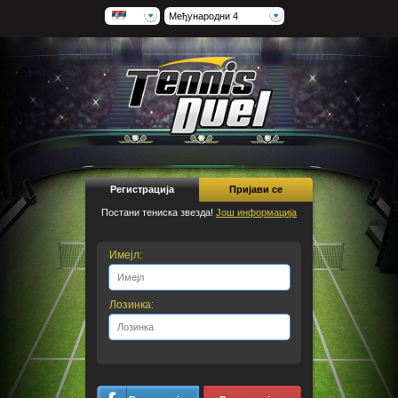
Међународни 4
Регистрација
Пријави се
Постани тениска звезда!
Још информација
Имејл:
Лозинка: