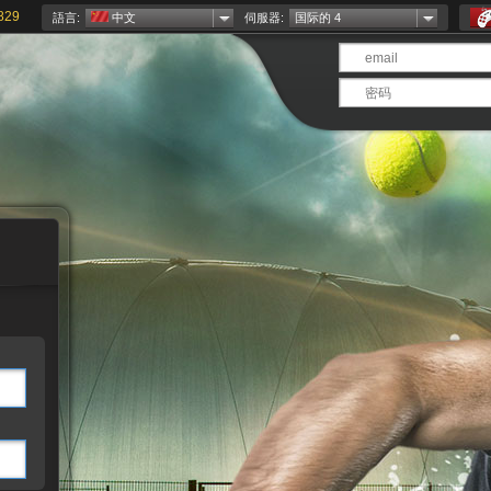
829
語言:
中文
伺服器:
国际的 4