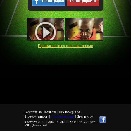
Регистрирайте
Регистрирайте
се
се
Превключете на пълната версия
Условия за Ползване |
Декларация за
Поверителност
|
Cookies settings
| Други игри
Copyright © 2011-2015-
POWERPLAY MANAGER, s.r.o.
-
All rights reserved