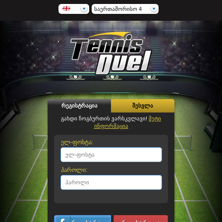
საერთაშორისო 4
რეგისტრაცია
შესვლა
გახდი ჩოგბურთის ვარსკვლავი!
მეტი
ინფორმაცია
ელ-ფოსტა:
პაროლი: