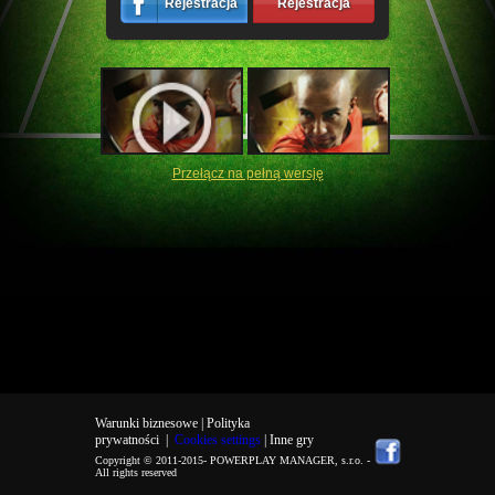
Rejestracja
Rejestracja
Przełącz na pełną wersję
Warunki biznesowe |
Polityka
prywatności
|
Cookies settings
| Inne gry
Copyright © 2011-2015-
POWERPLAY MANAGER, s.r.o.
-
All rights reserved