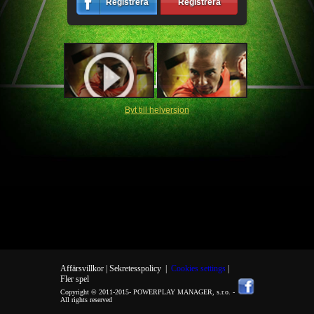
Registrera
Registrera
Byt till helversion
Affärsvillkor |
Sekretesspolicy
|
Cookies settings
|
Fler spel
Copyright © 2011-2015-
POWERPLAY MANAGER, s.r.o.
-
All rights reserved