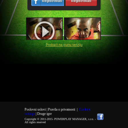
Registrovati
Registrovati
Prebaci na punu verziju
Poslovni uslovi |
Pravila o privatnosti
|
Cookies
settings
| Druge igre
Copyright © 2011-2015-
POWERPLAY MANAGER, s.r.o.
-
All rights reserved