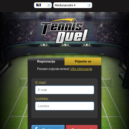
Međunarodni 4
Registracija
Prijavite se
Postani zvjezda tenisa!
Više informacija
E-mail:
Lozinka: