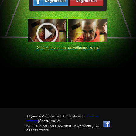
Registreren
Registreren
Schakel over naar de volledige versie
Algemene Voorwaarden |
Privacybeleid
|
Cookies
settings
| Andere spellen
Copyright © 2011-2015-
POWERPLAY MANAGER, s.r.o.
-
All rights reserved