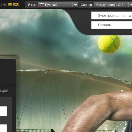
оки:
88 826
Язык:
Русский
Сервер:
Международный 4
За
ация