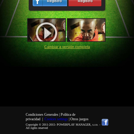
Registro
Registro
Cambiar a versión completa
Condiciones Generales |
Política de
privacidad
|
Cookies settings
| Otros juegos
Copyright © 2011-2015-
POWERPLAY MANAGER, s.r.o.
-
All rights reserved