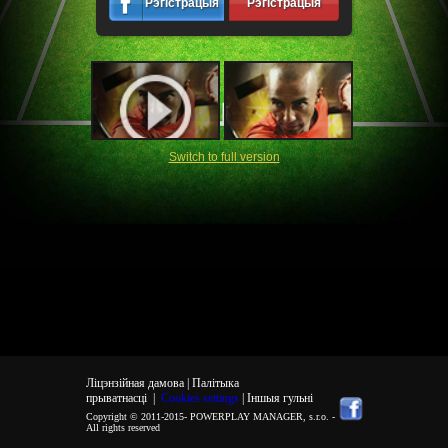
Рэгістрацыя
Рэгістрацыя
Switch to full version
Ліцэнзійная дамова |
Палітыка
прыватнасці
|
Cookies settings
| Іншыя гульні
Copyright © 2011-2015-
POWERPLAY MANAGER, s.r.o.
-
All rights reserved