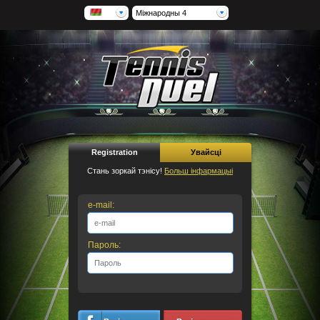
Міжнародны 4
Registration
Увайсці
Стань зоркай тэнісу!
Больш інфармацыі
e-mail:
Пароль: