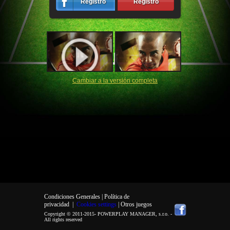
Registro
Registro
Cambiar a la versión completa
Condiciones Generales |
Política de
privacidad
|
Cookies settings
| Otros juegos
Copyright © 2011-2015-
POWERPLAY MANAGER, s.r.o.
-
All rights reserved