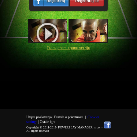
Registriraj
Registriraj se
se
Promijenite u punu verziju
Uvjeti poslovanja |
Pravila o privatnosti
|
Cookies
settings
| Ostale igre
Copyright © 2011-2015-
POWERPLAY MANAGER, s.r.o.
-
All rights reserved