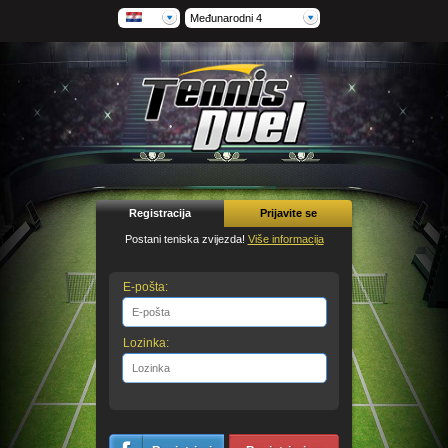
Međunarodni 4
Registracija
Prijavite se
Postani teniska zvijezda!
Više informacija
E-pošta:
Lozinka: