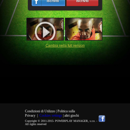
Iscriviti
Iscriviti
Cambia nella full version
Condizioni di Utilizzo |
Politica sulla
Privacy
|
Cookies settings
| altri giochi
Copyright © 2011-2015-
POWERPLAY MANAGER, s.r.o.
-
All rights reserved