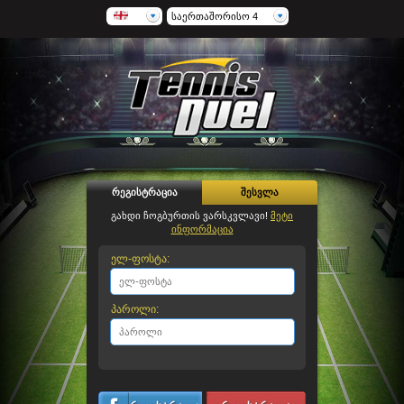
საერთაშორისო 4
რეგისტრაცია
შესვლა
გახდი ჩოგბურთის ვარსკვლავი!
მეტი
ინფორმაცია
ელ-ფოსტა:
პაროლი: