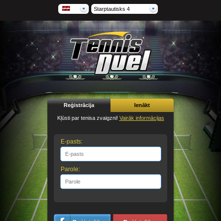
Starptautisks 4
Reģistrācija
Ienākt
Kļūsti par tenisa zvaigzni!
Vairāk informācijas
E-pasts:
Parole: