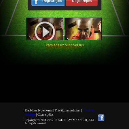
Reģistrējies
Reģistrējies
Pārslēdz uz pilno versiju
Darbības Noteikumi |
Privātuma politika
|
Cookies
settings
| Citas spēles
Copyright © 2011-2015-
POWERPLAY MANAGER, s.r.o.
-
All rights reserved