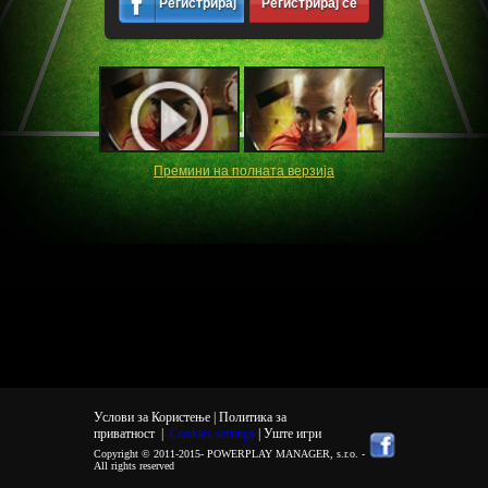
Регистрирај
Регистрирај се
се
Премини на полната верзија
Услови за Користење |
Политика за
приватност
|
Cookies settings
| Уште игри
Copyright © 2011-2015-
POWERPLAY MANAGER, s.r.o.
-
All rights reserved