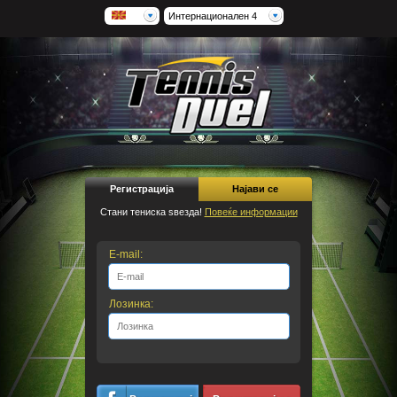
Интернационален 4
Регистрација
Најави се
Стани тениска ѕвезда!
Повеќе информации
E-mail:
Лозинка: