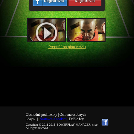
Registrovať
Registrovať
Prepnúť na plnú verziu
Obchodné podmienky |
Ochrana osobných
údajov
|
Nastavenia cookies
| Ďalšie hry
Copyright © 2011-2015-
POWERPLAY MANAGER, s.r.o.
-
All rights reserved