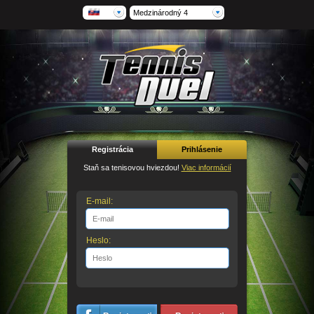
Medzinárodný 4
Registrácia
Prihlásenie
Staň sa tenisovou hviezdou!
Viac informácií
E-mail:
Heslo: