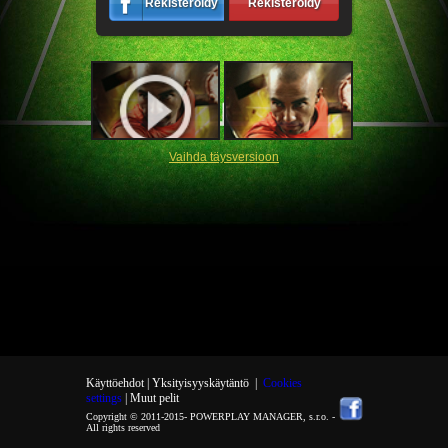
Rekisteröidy
Rekisteröidy
Vaihda täysversioon
Käyttöehdot |
Yksityisyyskäytäntö
|
Cookies
settings
| Muut pelit
Copyright © 2011-2015-
POWERPLAY MANAGER, s.r.o.
-
All rights reserved