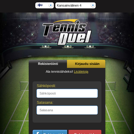
Kansainvälinen 4
Rekisteröinti
Kirjaudu sisään
Ala tennistähdeksi!
Lisätietoja
Sähköposti:
Salasana: