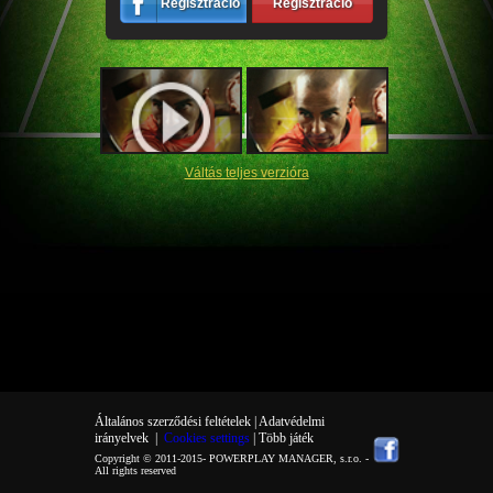
Regisztráció
Regisztráció
Váltás teljes verzióra
Általános szerződési feltételek |
Adatvédelmi
irányelvek
|
Cookies settings
| Több játék
Copyright © 2011-2015-
POWERPLAY MANAGER, s.r.o.
-
All rights reserved