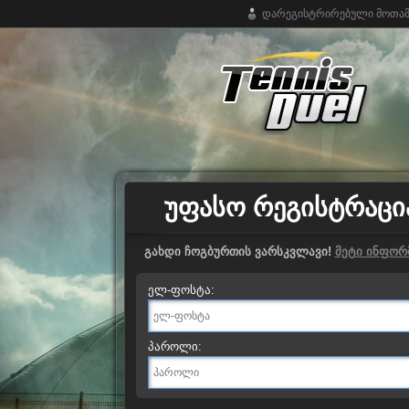
დარეგისტრირებული მოთამ
ჩოგბურთის უფასო ონლაინ თამაში
ᲣᲤᲐᲡᲝ ᲠᲔᲒᲘᲡᲢᲠᲐᲪᲘ
გახდი ჩოგბურთის ვარსკვლავი!
მეტი ინფორ
ელ-ფოსტა:
პაროლი: