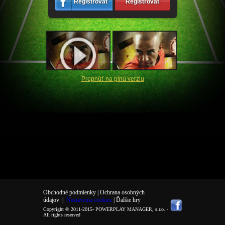
Registrovať
Registrovať
Prepnúť na plnú verziu
Obchodné podmienky |
Ochrana osobných
údajov
|
Nastavenia cookies
| Ďalšie hry
Copyright © 2011-2015-
POWERPLAY MANAGER, s.r.o.
-
All rights reserved