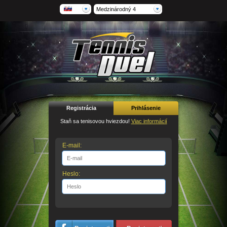
Medzinárodný 4
Registrácia
Prihlásenie
Staň sa tenisovou hviezdou!
Viac informácií
E-mail:
Heslo: