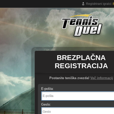
Registrirani igralci:
Zastonj internetna teniška igra
BREZPLAČNA
REGISTRACIJA
Postanite teniška zvezda!
Več informacij
E-pošta:
Geslo: