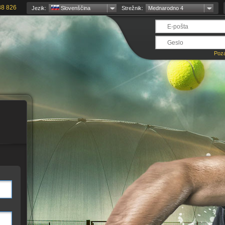
88 826
Jezik:
Slovenščina
Strežnik:
Mednarodno 4
Poza