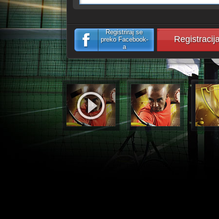
Registriraj se
Registracij
preko Facebook-
a