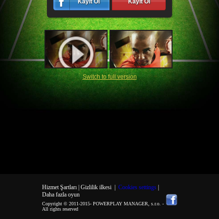
Kayıt Ol
Kayıt Ol
Switch to full version
Hizmet Şartları |
Gizlilik ilkesi
|
Cookies settings
|
Daha fazla oyun
Copyright © 2011-2015-
POWERPLAY MANAGER, s.r.o.
-
All rights reserved