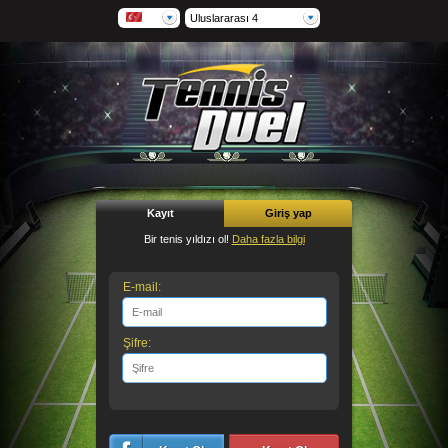
Uluslararası 4
Kayıt
Giriş yap
Bir tenis yıldızı ol!
Daha fazla bilgi
E-mail:
Şifre: