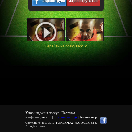
Зареєструватися
Зареєструватися
Перейти на повну версiю
Умови надання послуг |
Політика
конфіденційності
|
Cookies settings
| Більше ігор
Copyright © 2011-2015-
POWERPLAY MANAGER, s.r.o.
-
All rights reserved