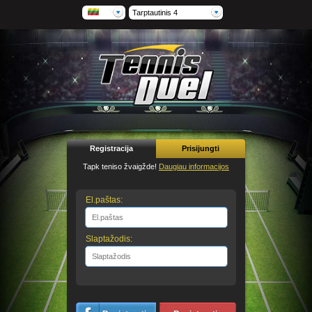
Tarptautinis 4
Registracija
Prisijungti
Tapk teniso žvaigžde!
Daugiau informacijos
El.paštas:
Slaptažodis: