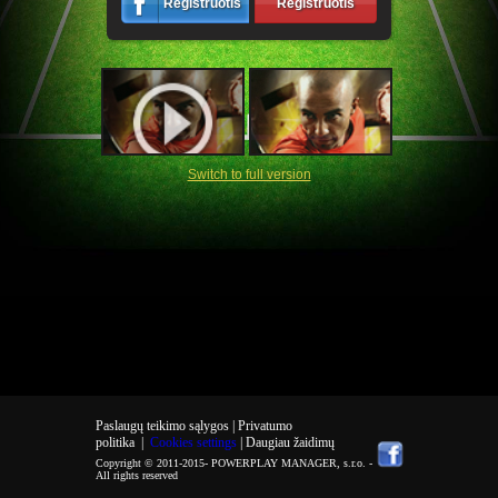
Registruotis
Registruotis
Switch to full version
Paslaugų teikimo sąlygos |
Privatumo
politika
|
Cookies settings
| Daugiau žaidimų
Copyright © 2011-2015-
POWERPLAY MANAGER, s.r.o.
-
All rights reserved