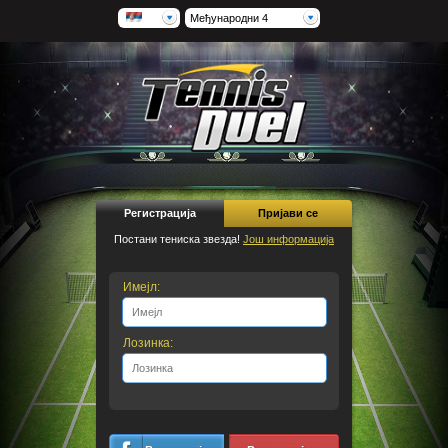
Међународни 4
Регистрација
Пријави се
Постани тениска звезда!
Још информација
Имејл:
Лозинка: