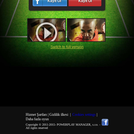
Kayıt Ol
Kayıt Ol
Switch to full version
Hizmet Şartları |
Gizlilik ilkesi
|
Cookies settings
|
Daha fazla oyun
Copyright © 2011-2015-
POWERPLAY MANAGER, s.r.o.
-
All rights reserved