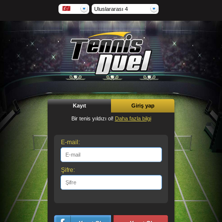
Uluslararası 4
Kayıt
Giriş yap
Bir tenis yıldızı ol!
Daha fazla bilgi
E-mail:
Şifre: