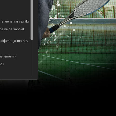
s viens vai vairāki
ādā veidā sabojāt
gadījumā, ja tās nav
i izņēmumi)
stu
uma
uriem nav nolūka