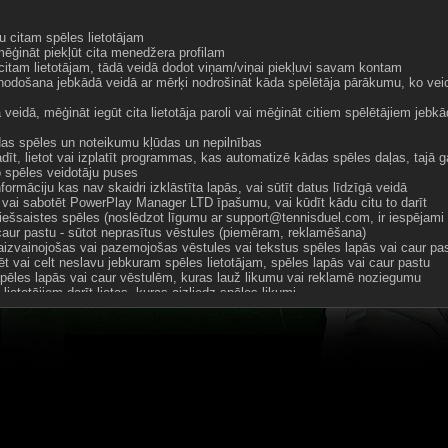
u citam spēles lietotājam
 mēģināt piekļūt cita menedžera profilam
 citam lietotājam, tādā veidā dodot viņam/viņai piekļuvi savam kontam
odošana jebkādā veidā ar mērķi nodrošināt kāda spēlētāja pārākumu, ko veici
 veidā, mēģināt iegūt cita lietotāja paroli vai mēģināt citiem spēlētājiem jebk
das spēles un noteikumu kļūdas un nepilnības
adīt, lietot vai izplatīt programmas, kas automatizē kādas spēles daļas, tajā 
o spēles veidotāju puses
formāciju kas nav skaidri izklāstīta lapās, vai sūtīt datus līdzīgā veidā
vai sabotēt PowerPlay Manager LTD īpašumu, vai kūdīt kādu citu to darīt
tiešsaistes spēles (noslēdzot līgumu ar support@tennisduel.com, ir iespējam
caur pastu - sūtot neprasītus vēstules (piemēram, reklamēšana)
 aizvainojošas vai pazemojošas vēstules vai tekstus spēles lapās vai caur pa
ēt vai celt neslavu jebkuram spēles lietotājam, spēles lapās vai caur pastu
spēles lapās vai caur vēstulēm, kuras lauž likumu vai reklamē noziegumu
 lietotājiem darīt lietas, kuras aizliedz spēles likumi
u vai citādi aizskarošu spēlētāja vārdu
ekstus, bildes vai citus elementus bez autortiesību īpašnieka atļaujas
ekstus, bildes vai citus elementus, kuru saturs var aizskart citus lietotājus
itas lapas vai produktus, jebkādā veidā, bez spēles administratoru apstiprināj
rāpties ar nolūku iegūt komandas biedrus, ieskaitot cilvēku pamudināšanu, k
zveidot kontu, nolūkā iegūt komandas biedru
ntot iespēju ziņot par neatbilstošu ierakstu tērzēšanā
 par politiku un reliģiju tērzētavā
a veida reklāmas tērzēšanā
ock taustiņu tērzētavā