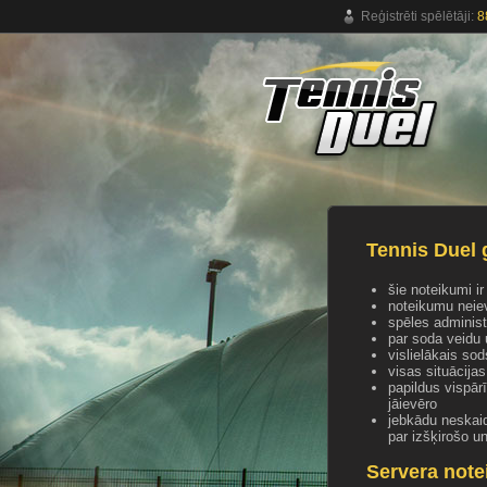
Reģistrēti spēlētāji:
8
Bezmaksas tiešsaistes tenisa spēle.
Tennis Duel 
šie noteikumi ir
noteikumu neie
spēles administ
par soda veidu
vislielākais so
visas situācijas
papildus vispār
jāievēro
jebkādu neskaid
par izšķirošo u
Servera note