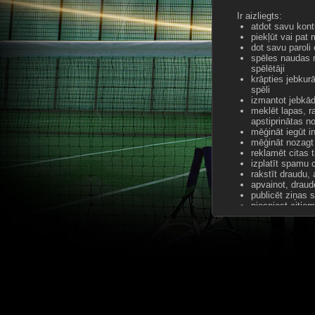
Ir aizliegts:
atdot savu kont
piekļūt vai pat
dot savu paroli
spēles naudas n
spēlētāji
krāpties jebkurā
spēli
izmantot jebkā
meklēt lapas, r
apstiprinātas n
mēģināt iegūt in
mēģināt nozagt 
reklamēt citas 
izplatīt spamu 
rakstīt draudu,
apvainot, draud
publicēt ziņas 
piespiest citiem
izmantot vulgār
ievietot spēlē t
ievietot spēlē t
lai reklamētu c
jebkādā veidā k
spēlēt spēli, i
ļaunprātīgi izma
raisīt diskusijas
publicēt jebkād
izmantot Caps L