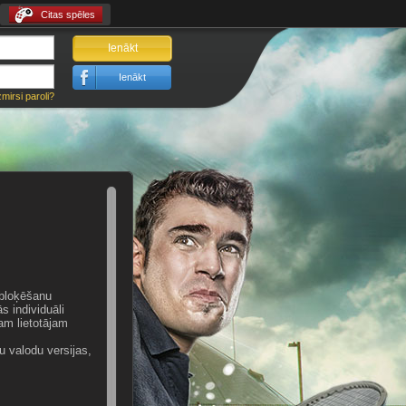
Citas spēles
Ienākt
Ienākt
zmirsi paroli?
 bloķēšanu
s individuāli
am lietotājam
u valodu versijas,