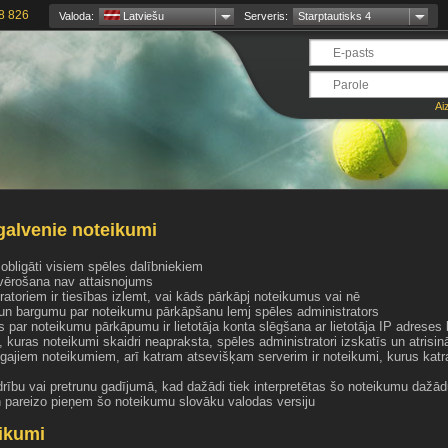
8 826
Valoda:
Latviešu
Serveris:
Starptautisks 4
Ai
galvenie noteikumi
 obligāti visiem spēles dalībniekiem
vērošana nav attaisnojums
ratoriem ir tiesības izlemt, vai kāds pārkāpj noteikumus vai nē
 un bargumu par noteikumu pārkāpšanu lemj spēles administrators
ds par noteikumu pārkāpumu ir lietotāja konta slēgšana ar lietotāja IP adreses
, kuras noteikumi skaidri neapraksta, spēles administratori izskatīs un atrisinā
īgajiem noteikumiem, arī katram atsevišķam serverim ir noteikumi, kurus katr
rību vai pretrunu gadījumā, kad dažādi tiek interpretētas šo noteikumu dažād
n pareizo pieņem šo noteikumu slovāku valodas versiju
ikumi