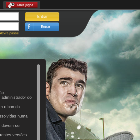
Mais jogos
Entrar
Entrar
alavra passe
não
 administrador do
om o ban do
resolvidas numa
is devem ser
erentes versões