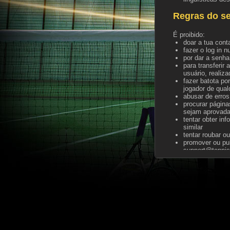
Regras do se
É proibido:
doar a tua conta
fazer o log in 
por dar a senha 
para transferir
usuário, realiz
fazer batota po
jogador de qual
abusar de erros
procurar página
sejam aprovada
tentar obter i
similar
tentar roubar 
promover ou pub
support@tennis
por enviar spam
por enviar men
por insultar, a
por publicar, n
por incentivar 
usar um nome o
colocar textos,
colocar textos,
promover outros
fazer batota de