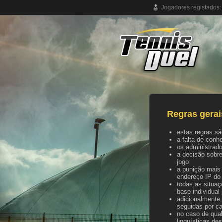
Jogadores registados
Jogo online de ténis gratuito
Regras gerai
estas regras sã
a falta de conh
os administrado
a decisão sobre
jogo
a punição mais 
endereço IP do 
todas as situaç
base individual
adicionalmente 
seguidas por ca
no caso de qual
linguísticas de