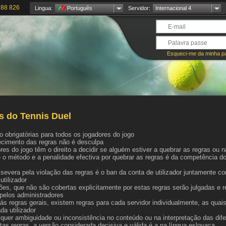
:
88 826
Lingua:
Português
Servidor:
Internacional 4
Esqueci-me da minha p
s do Tennis Duel
o obrigatórias para todos os jogadores do jogo
ecimento das regras não é desculpa
res do jogo têm o direito a decidir se alguém estiver a quebrar as regras ou 
 o método e a penalidade efectiva por quebrar as regras é da competência do
severa pela violação das regras é o ban da conta de utilizador juntamente c
utilizador
ões, que não são cobertas explicitamente por estas regras serão julgadas e 
 pelos administradores
ás regras gerais, existem regras para cada servidor individualmente, as qua
da utilizador
quer ambiguidade ou inconsistência no conteúdo ou na interpretação das dif
stas regras, a versão considerada decisiva e válida é a na língua eslovaca