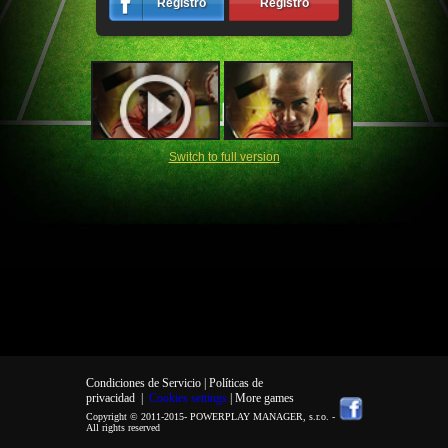
Registro
Registro
Switch to full version
Condiciones de Servicio |
Políticas de
privacidad
|
Cookies settings
| More games
Copyright © 2011-2015-
POWERPLAY MANAGER, s.r.o.
-
All rights reserved