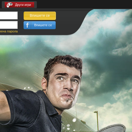
Други игри
Впишете се
Впишете се
вена парола