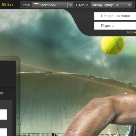
и:
88 827
Език:
Български
Сървър:
Международен 4
Забра
ия