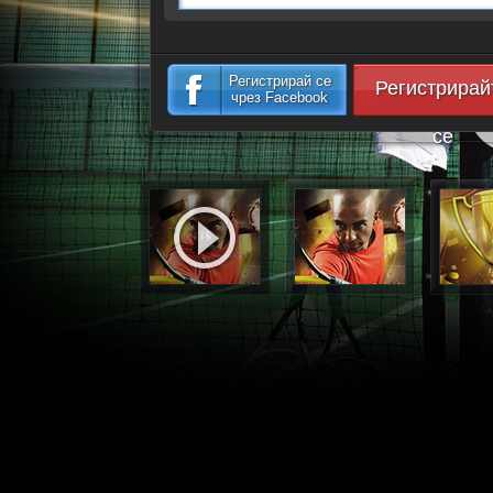
Регистрирай се
Регистрирай
чрез Facebook
се