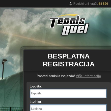
Registrirani igrači:
88 826
Besplatna online teniska igra
BESPLATNA
REGISTRACIJA
Postani teniska zvijezda!
Više informacija
E-pošta:
Lozinka: