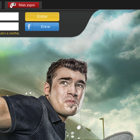
Mais jogos
Entrar
Entrar
ueci a senha